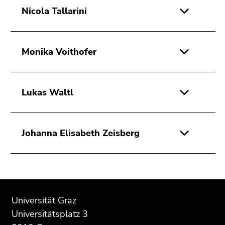
Nicola Tallarini
Monika Voithofer
Lukas Waltl
Johanna Elisabeth Zeisberg
Beginn
Ende
Ende
des
dieses
dieses
Universität Graz
Seitenbereichs:
Seitenbereichs.
Seitenbereichs.
Universitätsplatz 3
Zusatzinformationen:
Zur
Zur