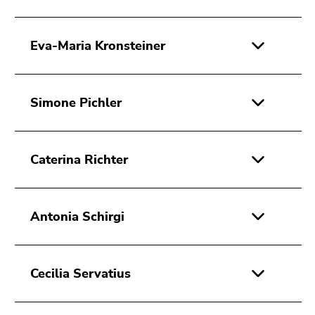
Seitenbereichs.
Zur
Übersicht
Eva-Maria Kronsteiner
der
Seitenbereiche
Simone Pichler
Caterina Richter
Antonia Schirgi
Cecilia Servatius