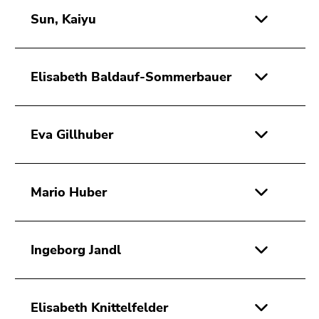
4)
Sun, Kaiyu
Zu
den
Zusatzinformationen
(Zugriffstaste
Elisabeth Baldauf-Sommerbauer
5)
Zu
den
Eva Gillhuber
Seiteneinstellungen
(Benutzer/Sprache)
(Zugriffstaste
Mario Huber
8)
Zur
Suche
(Zugriffstaste
Ingeborg Jandl
9)
Ende
dieses
Elisabeth Knittelfelder