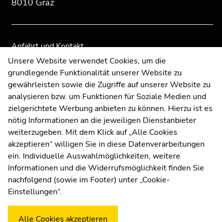
8010 Graz
Übersicht
Übersicht
der
der
Seitenbereiche
Seitenbereiche
Anfahrt und Kontakt
Kommunikation und Öffentlichkeitsarbeit
Unsere Website verwendet Cookies, um die
grundlegende Funktionalität unserer Website zu
Moodle
gewährleisten sowie die Zugriffe auf unserer Website zu
UNIGRAZonline
analysieren bzw. um Funktionen für Soziale Medien und
Impressum
zielgerichtete Werbung anbieten zu können. Hierzu ist es
Datenschutzerklärung
nötig Informationen an die jeweiligen Dienstanbieter
Cookie-Einstellungen
weiterzugeben. Mit dem Klick auf „Alle Cookies
Barrierefreiheitserklärung
akzeptieren“ willigen Sie in diese Datenverarbeitungen
ein. Individuelle Auswahlmöglichkeiten, weitere
Informationen und die Widerrufsmöglichkeit finden Sie
nachfolgend (sowie im Footer) unter „Cookie-
Wetterstation
Uni Graz
Einstellungen“.
Alle Cookies akzeptieren